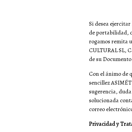
Si desea ejercitar
de portabilidad, 
rogamos remita 
CULTURAL SL, Cal
de su Documento 
Con el ánimo de qu
sencillez ASIMÉ
sugerencia, duda 
solucionada con
correo electrónic
Privacidad y Tra