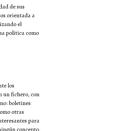
dad de sus
tos orientada a
izando el
ha política como
te los
n un fichero, con
mo: boletines
 como otras
teresantes para
 ningún concepto,