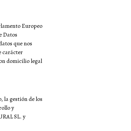
arlamento Europeo
de Datos
 datos que nos
e carácter
 domicilio legal
, la gestión de los
rollo y
URAL SL. y