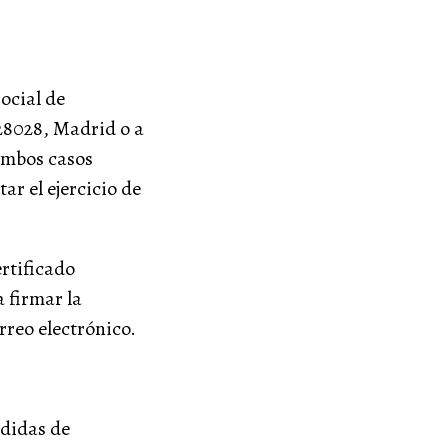
ocial de
 28028, Madrid o a
ambos casos
ar el ejercicio de
ertificado
 firmar la
rreo electrónico.
edidas de