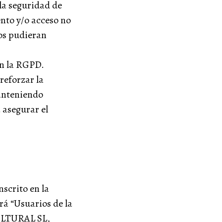
la seguridad de
ento y/o acceso no
dos pudieran
en la RGPD.
reforzar la
Manteniendo
 asegurar el
scrito en la
á “Usuarios de la
ULTURAL SL,