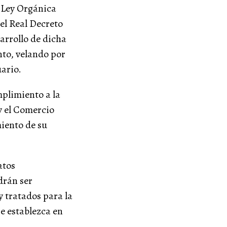
Ley Orgánica
 el Real Decreto
arrollo de dicha
to, velando por
uario.
limiento a la
 y el Comercio
miento de su
atos
drán ser
tratados para la
se establezca en