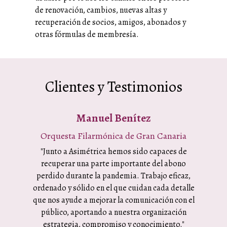
de renovación, cambios, nuevas altas y
recuperación de socios, amigos, abonados y
otras fórmulas de membresía.
Clientes y Testimonios
Manuel Benítez
Orquesta Filarmónica de Gran Canaria
Orqu
"Junto a Asimétrica hemos sido capaces de
“Con As
recuperar una parte importante del abono
la tende
perdido durante la pandemia. Trabajo eficaz,
a la O
ordenado y sólido en el que cuidan cada detalle
estrat
que nos ayude a mejorar la comunicación con el
campa
público, aportando a nuestra organización
abo
estrategia, compromiso y conocimiento."