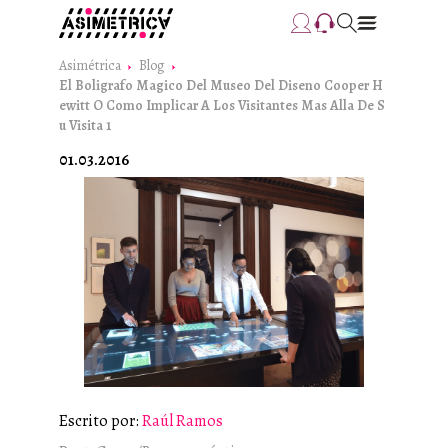
Asimétrica
Blog
El Boligrafo Magico Del Museo Del Diseno Cooper H
Ewitt O Como Implicar A Los Visitantes Mas Alla De S
U Visita 1
01.03.2016
Escrito por:
Raúl Ramos