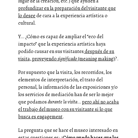
lugar de la creación, etc.) que ayuden a
profundizar en la preparación del visitante que
lo desee
de cara a la experiencia artística o
cultural.
Y… ¿Cómo es capaz de ampliar el “eco del
impacto” que la experiencia artística haya
podido causar en sus visitantes
después de su
visita, proveyendo
significado
(meaning making)
?.
Por supuesto que la visita, los recorridos, los
elementos de interpretación, el trato del
personal, la información de las exposiciones y/o
los servicios de mediación han de ser lo mejor
que podamos
durante la visita
…
pero ahí no acaba
el trabajo del museo con su visitante si lo que
busca es engagement
.
La pregunta que se hace el museo interesado en
estas cuestiones es:
¿Cómo puedo hacer que los