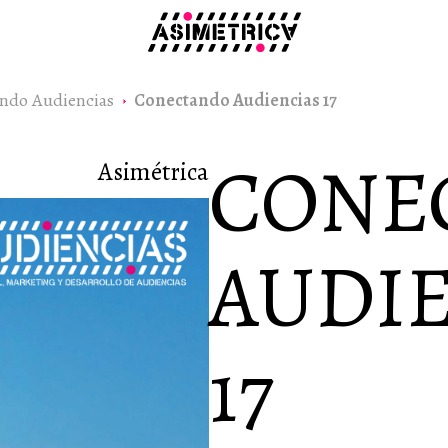
ndo Audiencias
Conectando Audiencias 17
CONE
Asimétrica
AUDI
17