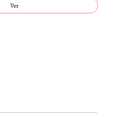
Ver
r recurso