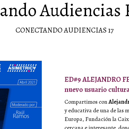
ando Audiencias 
CONECTANDO AUDIENCIAS 17
ED#9 ALEJANDRO FE
nuevo usuario cultura
Compartimos con
Alejand
y educativa de una de las 
Europa,
Fundación la Cai
cercana e interesante, don