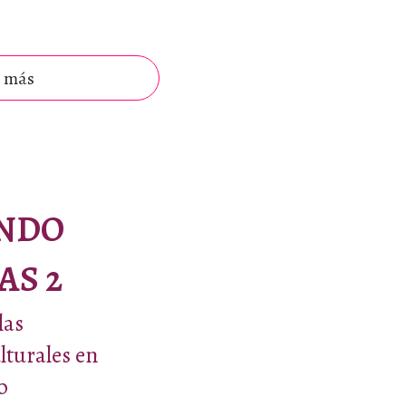
 más
NDO
AS 2
las
lturales en
o