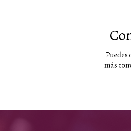
Con
Puedes c
más conv