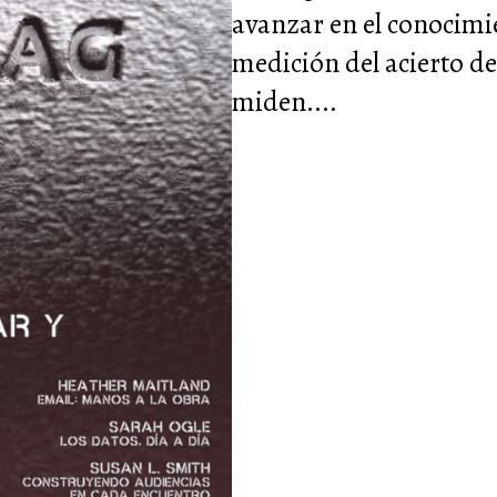
avanzar en el conocimie
medición del acierto de 
miden....