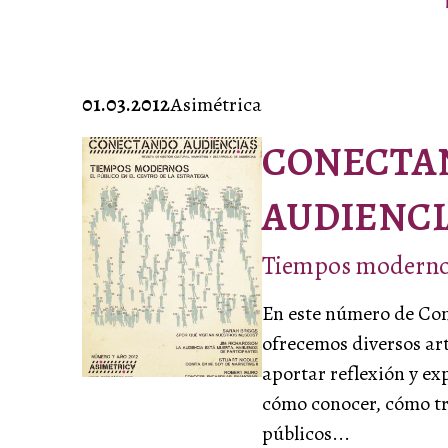
01.03.2012
Asimétrica
CONECTA
Nombre
AUDIENCI
Tiempos modern
He leído y acepto
En este número de Co
ofrecemos diversos ar
aportar reflexión y ex
cómo conocer, cómo tr
públicos...