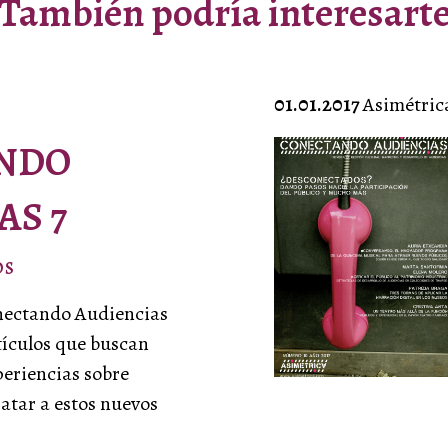
También podría interesart
01.01.2017
Asimétric
NDO
Correo electrónico
AS 7
os
 la
política de privacidad
nectando Audiencias
Descarga
tículos que buscan
periencias sobre
atar a estos nuevos