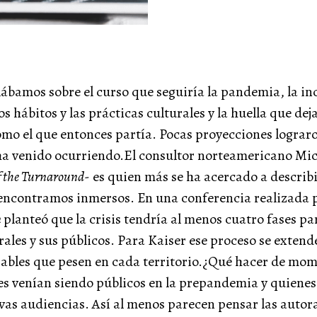
ábamos sobre el curso que seguiría la pandemia, la in
s hábitos y las prácticas culturales y la huella que deja
omo el que entonces partía. Pocas proyecciones lograr
 ha venido ocurriendo.El consultor norteamericano Mic
f the Turnaround
- es quien más se ha acercado a descri
os encontramos inmersos. En una conferencia realizada
n
planteó que la crisis tendría al menos cuatro fases par
ales y sus públicos. Para Kaiser ese proceso se extend
riables que pesen en cada territorio.¿Qué hacer de mom
s venían siendo públicos en la prepandemia y quienes s
as audiencias. Así al menos parecen pensar las autora