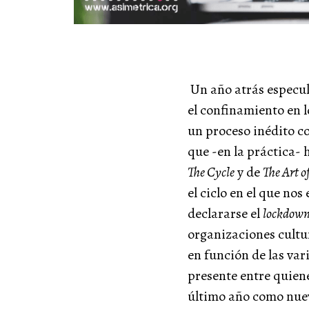
Un año atrás especul
el confinamiento en lo
un proceso inédito c
que -en la práctica-
The Cycle
y de
The Art o
el ciclo en el que n
declararse el
lockdow
organizaciones cultur
en función de las va
presente entre quiene
último año como nuev