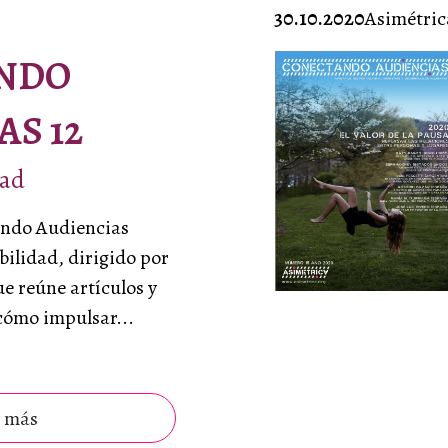
30.10.2020
Asimétric
NDO
AS 12
dad
ndo Audiencias
bilidad, dirigido por
e reúne artículos y
cómo impulsar...
 más